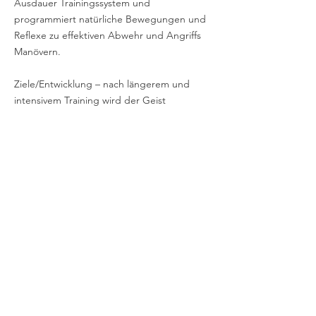
Ausdauer Trainingssystem und
programmiert natürliche Bewegungen und
Reflexe zu effektiven Abwehr und Angriffs
Manövern.
Ziele/Entwicklung – nach längerem und
intensivem Training wird der Geist
verstehen wozu der Körper in der Lage ist.
Daraufhin wird sich eine mentale
Gelassenheit entwickeln, welche
deeskalierend eingesetzt werden kann in
angespannten Situationen mit
Gewaltpotential.
Gleichzeitig werden Körperhaltung,
Stimmlage, Mimik und Gestik signalisieren,
dass man im Falle eines gewalttätigen
Konfliktes gewillt ist, alle notwendigen
Maßnahmen zu ergreifen um die